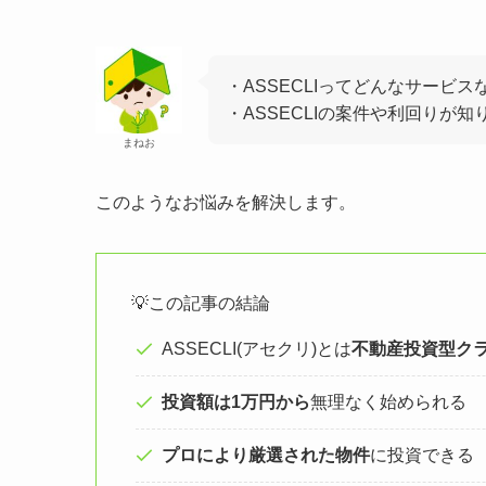
・ASSECLIってどんなサービス
・ASSECLIの案件や利回りが知
まねお
このようなお悩みを解決します。
💡この記事の結論
ASSECLI(アセクリ)とは
不動産投資型ク
投資額は1万円から
無理なく始められる
プロにより厳選された物件
に投資できる